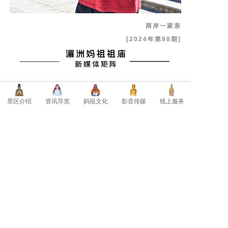
两岸一家亲
[
2024年第98期
]
景区介绍
资讯导览
妈祖文化
影音传媒
线上服务
◎视频 | 庄雪雄
◎图片 | 周建国
◎编辑 | 周建国
◎审核 | 潘素银
湄洲妈祖祖庙董事会传媒处宣传媒体科 出品
投稿邮箱 | Mazu960@163.com