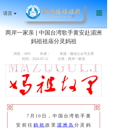
语言
首页
两岸一家亲 | 中国台湾歌手黄安赴湄洲
祖庙机构
妈祖祖庙分灵妈祖
妈祖信俗
浏览：3493
作者：
来源：微信公众号文章
时间：2024-07-12
分类：两岸一家亲
天下妈祖
祖庙艺文
影音传媒
慈善公益
线上服务
7月10日，中国台湾歌手黄
安前往
妈祖
故里
湄洲岛
分灵妈