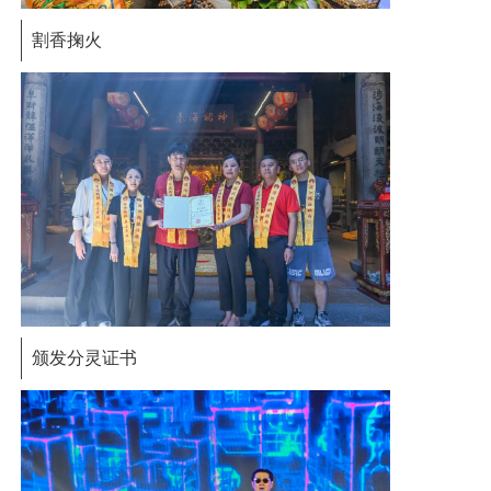
割香掬火
颁发分灵证书