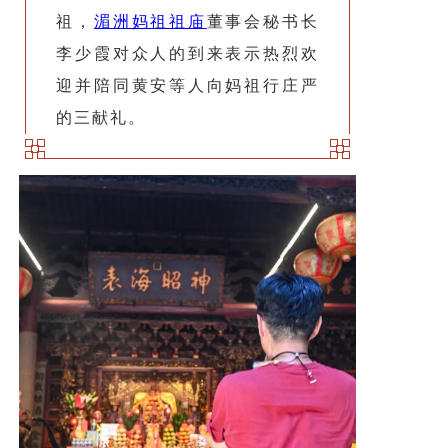
景区介绍
祖，
湄洲妈祖祖庙
董事会秘书长
资讯导览
李少霞对众人的到来表示热烈欢
迎并陪同黄安等人向妈祖行庄严
的三献礼。