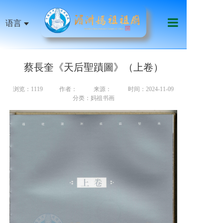
语言
首页
蔡長奎《天后聖蹟圖》（上卷）
祖庙机构
妈祖信俗
浏览：1119
作者：
来源：
时间：2024-11-09
分类：妈祖书画
天下妈祖
祖庙艺文
影音传媒
慈善公益
线上服务