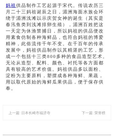
景区介绍
妈祖
供品制作工艺起源于宋代。传说农历三
月二十三妈祖诞辰之日，湄洲海面水族会环
资讯导览
绕于湄洲浅滩以示庆贺女神的诞生（其实是
春汛鱼类到浅滩排卵生殖），湄洲百姓把这
一天定为休渔禁捕日，所以妈祖的供品便改
用素食仿制各种海鲜品，也符合妈祖的博爱
精神，此俗流传千年不变。在千百年的传承
发展中，妈祖供品制作以其精湛的工艺，形
成一个包括十三类800多种的食品造型艺术。
无论从造型、配料、颜色、衬托等各方面都
具有较高的艺术价值。妈祖供品多以面粉、
淀粉为主要原料，塑摆成各种海鲜、果蔬，
用以取代原始的海鲜瓜果供品，便于保存供
奉。
上一篇: 日本长崎市福济寺
下一篇: 荣誉榜