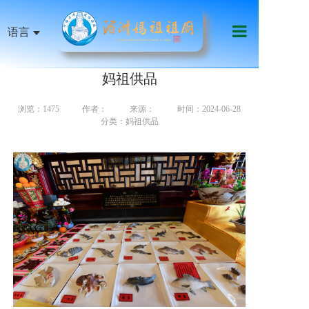
语言
首页
妈祖供品
祖庙机构
浏览：1475
作者：
来源：
时间：2024-06-28
分类：妈祖供品
妈祖信俗
天下妈祖
祖庙艺文
影音传媒
慈善公益
线上服务