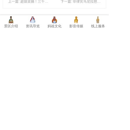
上一篇: 超级震撼！三千人见证！这个盛会不能错过
下一篇: 菲律宾马尼拉慈航禅寺
暂时还没有评论，当第一个评论者吧！
景区介绍
资讯导览
妈祖文化
影音传媒
线上服务
发表评论