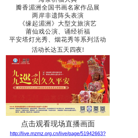
景区介绍
瓣香湄洲全国书画名家作品展
两岸非遗阵头表演
资讯导览
《缘起湄洲》大型文旅演艺
莆仙戏公演、诵经祈福
平安塔灯光秀、烟花秀等系列活动
活动长达五天四夜!
点击观看现场直播画面
http://live.mzmz.org.cn/live/page/51942663?