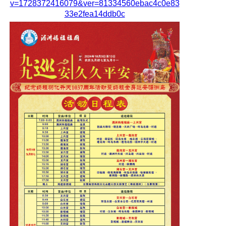
v=1728372416079&ver=81334560ebac4c0e83
33e2fea14ddb0c