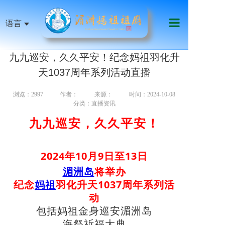
语言
首页
九九巡安，久久平安！纪念妈祖羽化升
祖庙机构
天1037周年系列活动直播
妈祖信俗
浏览：2997
作者：
来源：
时间：2024-10-08
分类：直播资讯
天下妈祖
九九巡安，久久平安！
祖庙艺文
2024年10月9日至13日
影音传媒
湄洲岛
将举办
慈善公益
纪念
妈祖
羽化升天1037周年系列活
动
线上服务
包括妈祖金身巡安湄洲岛
海祭祈福大典