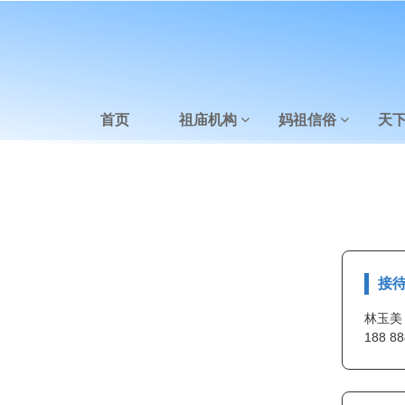
首页
祖庙机构
妈祖信俗
天
接
林玉美
188 88