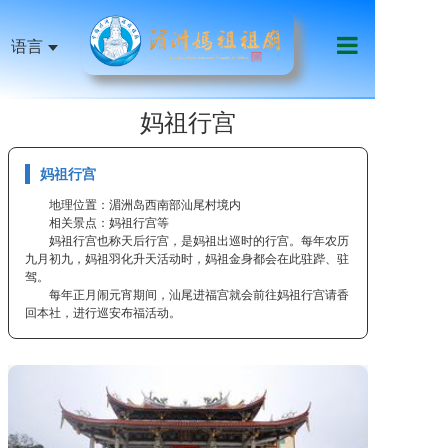
语言
首页
妈祖行宫
祖庙机构
妈祖行宫
妈祖信俗
地理位置：湄洲岛西南部汕尾村境内
相关景点：妈祖行宫等
天下妈祖
妈祖行宫也称天后行宫，是妈祖出巡时的行宫。每年农历
九月初九，妈祖羽化升天活动时，妈祖金身都会在此驻跸、驻
祖庙艺文
驾。
每年正月闹元宵期间，汕尾进福宫就会前往妈祖行宫请香
回本社，进行巡安布福活动。
影音传媒
慈善公益
线上服务