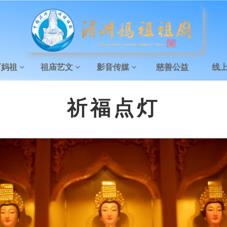
下妈祖
祖庙艺文
影音传媒
慈善公益
线
祈福点灯