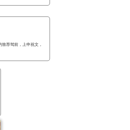
酌致荐驾前，上申祝文，