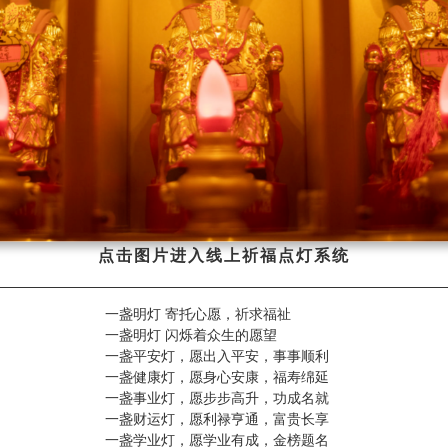
点击图片进入线上祈福点灯系统
一盏明灯 寄托心愿，祈求福祉
一盏明灯 闪烁着众生的愿望
一盏平安灯，愿出入平安，事事顺利
一盏健康灯，愿身心安康，福寿绵延
一盏事业灯，愿步步高升，功成名就
一盏财运灯，愿利禄亨通，富贵长享
一盏学业灯，愿学业有成，金榜题名