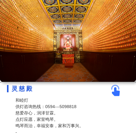
灵慈殿
和睦灯
供灯咨询热线：0594---5098818
慈爱存心，润泽甘霖。
点灯应愿，家室鸣琴。
鸣琴而治，幸福安泰，家和万事兴。
-