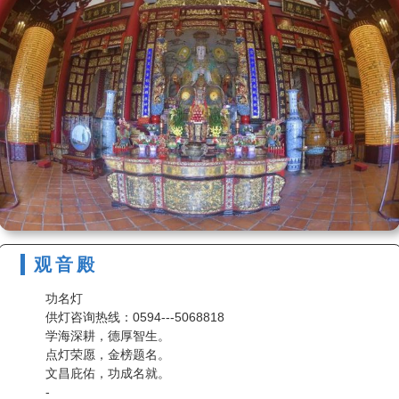
观音殿
功名灯
供灯咨询热线：0594---5068818
学海深耕，德厚智生。
点灯荣愿，金榜题名。
文昌庇佑，功成名就。
-