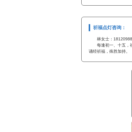
祈福点灯咨询：
林女士：181209
每逢初一、十五，
诵经祈福，殊胜加持。