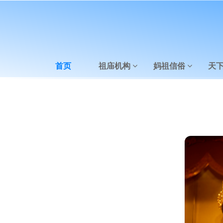
首页
祖庙机构
妈祖信俗
天