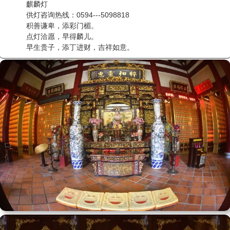
麒麟灯
供灯咨询热线：0594---5098818
积善谦卑，添彩门楣。
点灯洽愿，早得麟儿。
早生贵子，添丁进财，吉祥如意。