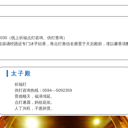
88030（线上祈福点灯咨询、供灯查询）
祖庙诵经团还专门沐手拈香，将点灯善信名册置于天后殿前，谨以馨香清
太子殿
祈福灯
供灯咨询热线：0594---5092359
育德顺天，福泽绵延。
点灯遂愿，妈祖庇佑。
人丁兴旺，子惠孙贤。