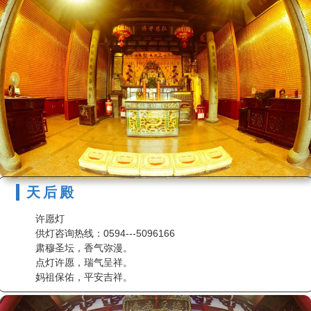
天后殿
许愿灯
供灯咨询热线：0594---5096166
肃穆圣坛，香气弥漫。
点灯许愿，瑞气呈祥。
妈祖保佑，平安吉祥。