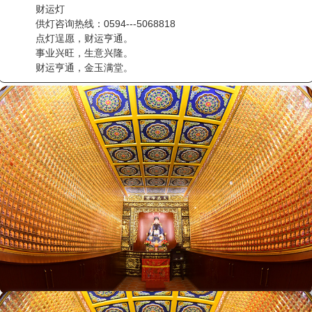
财运灯
供灯咨询热线：0594---5068818
点灯逞愿，财运亨通。
事业兴旺，生意兴隆。
财运亨通，金玉满堂。