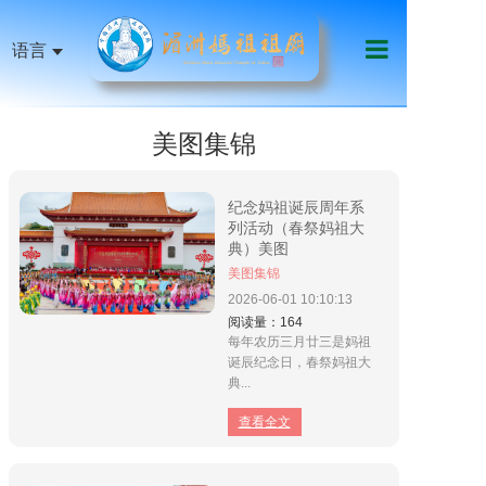
语言
首页
美图集锦
祖庙机构
妈祖信俗
纪念妈祖诞辰周年系
列活动（春祭妈祖大
天下妈祖
典）美图
美图集锦
祖庙艺文
2026-06-01
10:10:13
阅读量：164
影音传媒
每年农历三月廿三是妈祖
诞辰纪念日，春祭妈祖大
典...
慈善公益
查看全文
线上服务