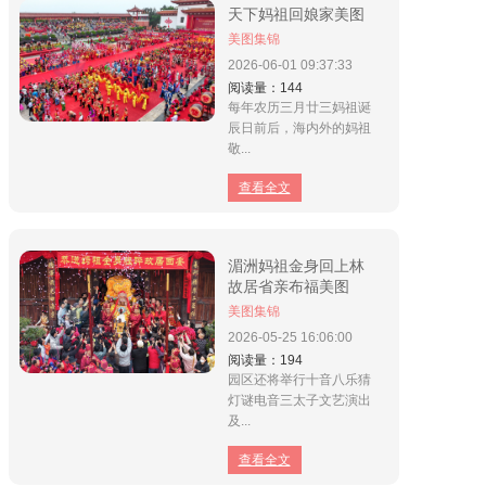
景区介绍
天下妈祖回娘家美图
美图集锦
资讯导览
2026-06-01
09:37:33
阅读量：144
每年农历三月廿三妈祖诞
辰日前后，海内外的妈祖
敬...
查看全文
湄洲妈祖金身回上林
故居省亲布福美图
美图集锦
2026-05-25
16:06:00
阅读量：194
园区还将举行十音八乐猜
灯谜电音三太子文艺演出
及...
查看全文