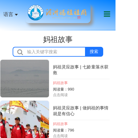
语言
首页
妈祖故事
祖庙机构
搜索
妈祖信俗
妈祖灵应故事 | 七龄童落水获
天下妈祖
救
祖庙艺文
妈祖故事
阅读量：990
点击阅读
影音传媒
妈祖灵应故事 | 做妈祖的事情
慈善公益
就是有信心
妈祖故事
线上服务
阅读量：796
点击阅读